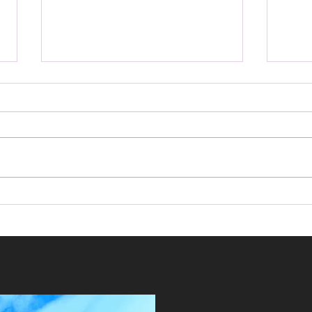
【オーサーアラーム】再再販
【オ
ランドクルーザー70 IGLA2＋
ファ
とBSSインストール！！
でセ