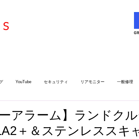
l
ervice
S
グ
YouTube
セキュリティ
リアモニター
一般修理
エアコン
エアコンサービスステーション
用品取付
工
ーアラーム】ランドクル
IGLA2＋＆ステンレススキ
アルゴスD1
iCELL
故障診断