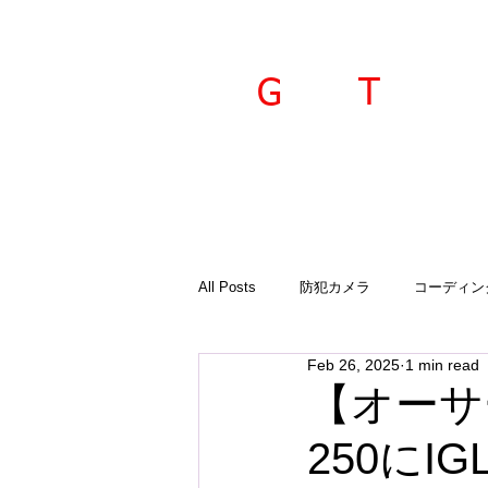
ravel
echnica
G
T
All Posts
防犯カメラ
コーディン
Feb 26, 2025
1 min read
入荷商品
ご案内
診断機
【オーサ
250に
GTSプラド
オーサーアラーム