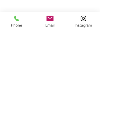
Phone
Email
Instagram
Comments
Write a comment...
【オーサーアラーム】レ
【オーサーアラ
クサス RX350にオーサー
ンドクルーザー7
アラームセット IGLA2＋
IGLA2＋とス
とKLB＋、ステンレスス
キャナー取り付
キャナーをインストー