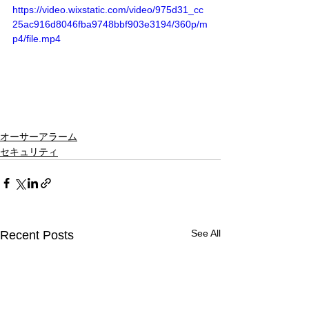
https://video.wixstatic.com/video/975d31_cc
25ac916d8046fba9748bbf903e3194/360p/m
p4/file.mp4
オーサーアラーム
セキュリティ
See All
Recent Posts