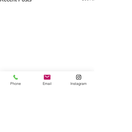
Phone
Email
Instagram
Comments
Write a comment...
【ユピテル】アルファー
【ユピテル】LM