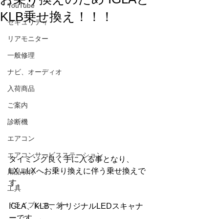
YouTube
KLB乗せ換え！！！
セキュリティ
リアモニター
一般修理
ナビ、オーディオ
入荷商品
ご案内
診断機
エアコン
エアコンサービスステーション
タイミング良く手に入る事となり、
LX→LXへお乗り換えに伴う乗せ換えで
用品取付
す。
工具
ドライブレコーダー
IGLA、KLB、オリジナルLEDスキャナ
ーです。