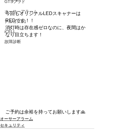
GTSプラド
オーサーアラーム
今回もオリジナルLEDスキャナーは
REDです！！
アルゴスD1
消灯時は存在感ゼロなのに、夜間はか
iCELL
なり目立ちます！
故障診断
ご予約は余裕を持ってお願いします🙏
オーサーアラーム
セキュリティ