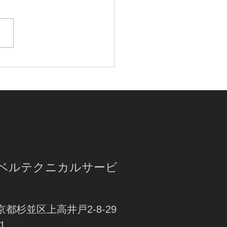
ドクルーザー250に
LA2＋＆ステンレススキャ
取付｜盗難対策は納車直
ベスト！
ラベルテクニカルサービ
東京都杉並区上高井戸2-8-29
1