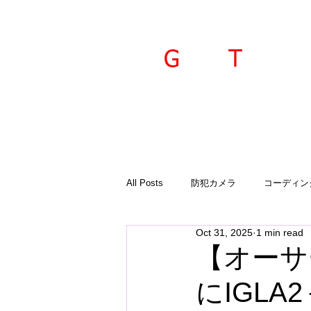
ravel
echnica
G
T
All Posts
防犯カメラ
コーディン
Oct 31, 2025
1 min read
入荷商品
ご案内
診断機
【オーサ
にIGL
GTSプラド
オーサーアラーム