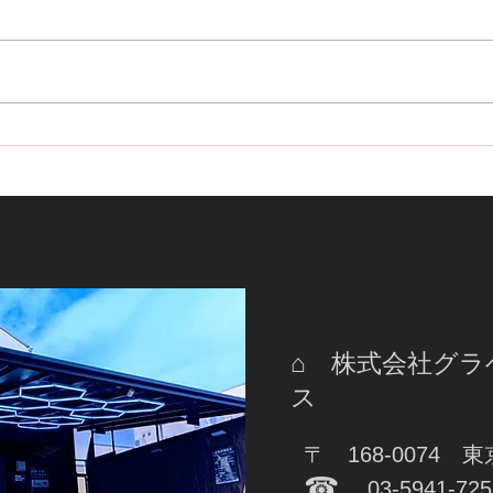
ランドクルーザーFJにIGLA2
ラン
＋・KLB＋・ステンレススキ
IG
ャナー取付｜盗難対策をさら
ナー
に強化！
後が
⌂ 株式会社グ
ス
〒 168-0074 
☎
03-5941-725