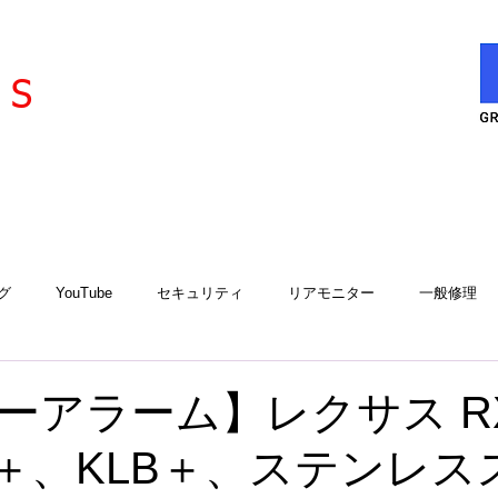
l
ervice
S
グ
YouTube
セキュリティ
リアモニター
一般修理
エアコン
エアコンサービスステーション
用品取付
工
ーアラーム】レクサス RX
A2＋、KLB＋、ステンレ
アルゴスD1
iCELL
故障診断