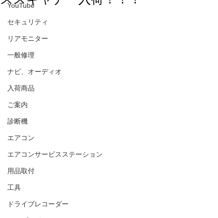
YouTube
セキュリティ
リアモニター
一般修理
ナビ、オーディオ
入荷商品
ご案内
診断機
エアコン
エアコンサービスステーション
用品取付
工具
ドライブレコーダー