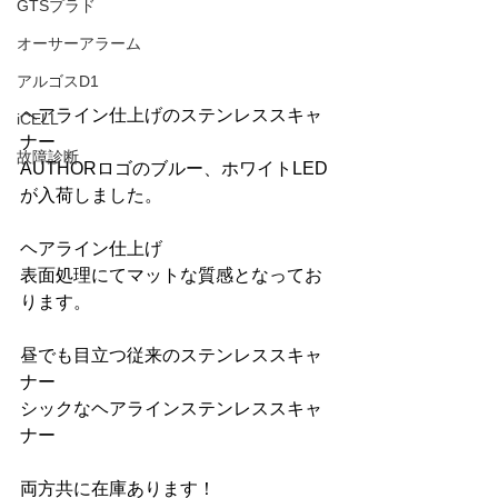
GTSプラド
オーサーアラーム
アルゴスD1
ヘアライン仕上げのステンレススキャ
iCELL
ナー
故障診断
AUTHORロゴのブルー、ホワイトLED
が入荷しました。
ヘアライン仕上げ
表面処理にてマットな質感となってお
ります。
昼でも目立つ従来のステンレススキャ
ナー
シックなヘアラインステンレススキャ
ナー
両方共に在庫あります！