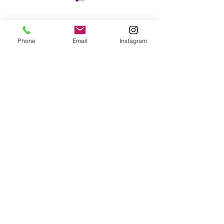
Comments
Phone
Email
Instagram
Write a comment...
【オーサーアラーム】ク
【オーサーアラ
ラウンスポーツにIGLA2
ェルファイアにIG
＋、KLB＋、ステンレス
＋、KLB＋、【
スキャナー、TVキャンセ
ル】セパレート
ラー取り付け！！！
ZK3100！！！