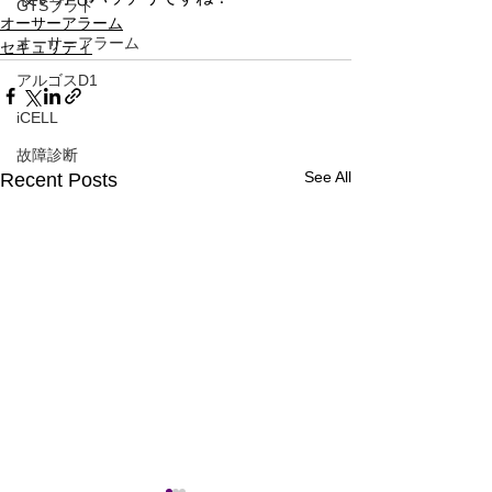
GTSプラド
オーサーアラーム
オーサーアラーム
セキュリティ
アルゴスD1
iCELL
故障診断
See All
Recent Posts