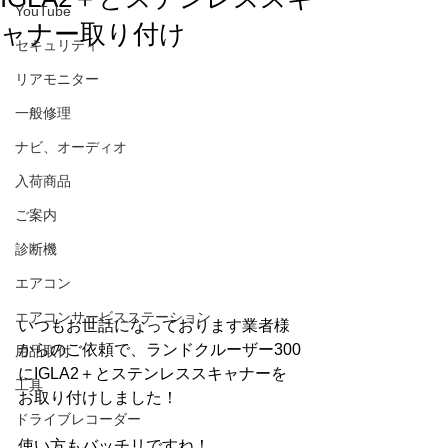
YouTube
ャナー取り付け
セキュリティ
リアモニター
一般修理
ナビ、オーディオ
入荷商品
ご案内
診断機
エアコン
エアコンサービスステーション
いつもお世話になっております業者様
からのご依頼で、ランドクルーザー300
用品取付
にIGLA2＋とステンレススキャナーを
工具
お取り付けしました！
ドライブレコーダー
使い方もバッチリですね！