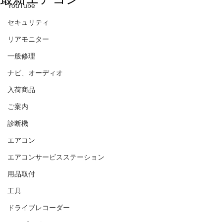
YouTube
セキュリティ
リアモニター
一般修理
ナビ、オーディオ
入荷商品
ご案内
診断機
エアコン
エアコンサービスステーション
用品取付
工具
ドライブレコーダー