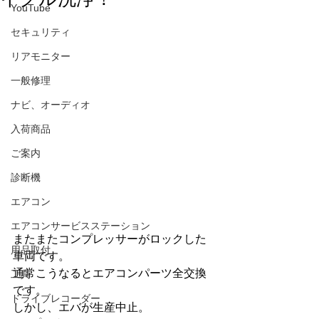
YouTube
セキュリティ
リアモニター
一般修理
ナビ、オーディオ
入荷商品
ご案内
診断機
エアコン
エアコンサービスステーション
またまたコンプレッサーがロックした
用品取付
車両です。
通常こうなるとエアコンパーツ全交換
工具
です。
ドライブレコーダー
しかし、エバが生産中止。