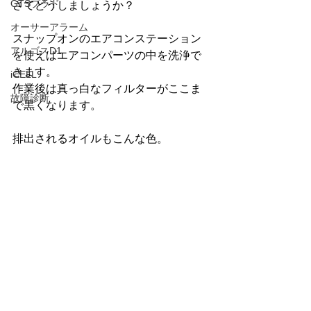
GTSプラド
さてどうしましょうか？
オーサーアラーム
スナップオンのエアコンステーション
アルゴスD1
を使えばエアコンパーツの中を洗浄で
きます。
iCELL
作業後は真っ白なフィルターがここま
故障診断
で黒くなります。
排出されるオイルもこんな色。