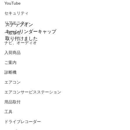
YouTube
セキュリティ
リアモニター
スナップオン
キーシリンダーキャップ
一般修理
取り付けました
ナビ、オーディオ
入荷商品
ご案内
診断機
エアコン
エアコンサービスステーション
用品取付
工具
ドライブレコーダー