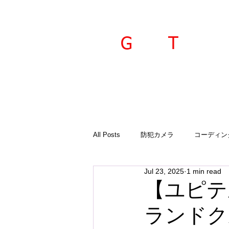
ravel
echnica
G
T
All Posts
防犯カメラ
コーディン
Jul 23, 2025
1 min read
入荷商品
ご案内
診断機
【ユピテ
ランドク
GTSプラド
オーサーアラーム