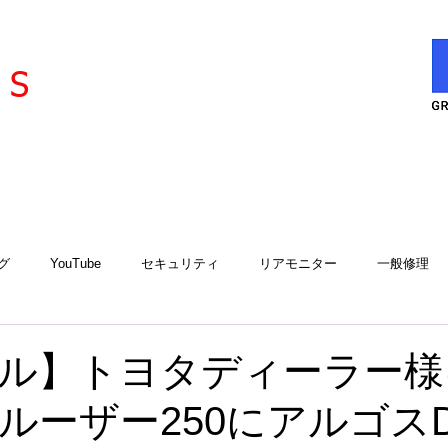
l
ervice
S
グ
YouTube
セキュリティ
リアモニター
一般修理
エアコン
エアコンサービスステーション
用品取付
工
ル】トヨタディーラー様
ルーザー250にアルゴス
アルゴスD1
iCELL
故障診断