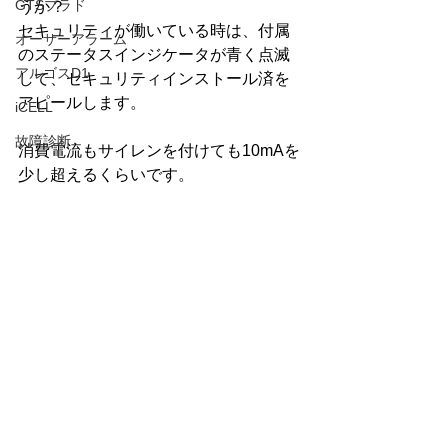
GTSプラド
うか？
セキュリティが働いている時は、付属
オーサーアラーム
のステータスインジケータが青く点滅
アルゴスD1
して、セキュリティインストール済を
アピールします。
iCELL
故障診断
消費電流もサイレンを付けても10mAを
少し超えるくらいです。