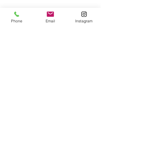
Phone
Email
Instagram
Comments
Write a comment...
【アルファード】駐車監
【アルゴスD1
視用バッテリーとユピテ
の国産セキュリ
ルセキュリティの事例〜
ルファードタク
り付け！！！