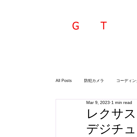
ravel
echnica
G
T
All Posts
防犯カメラ
コーディン
Mar 9, 2023
1 min read
入荷商品
ご案内
診断機
レクサス 
デジチュ
GTSプラド
オーサーアラーム