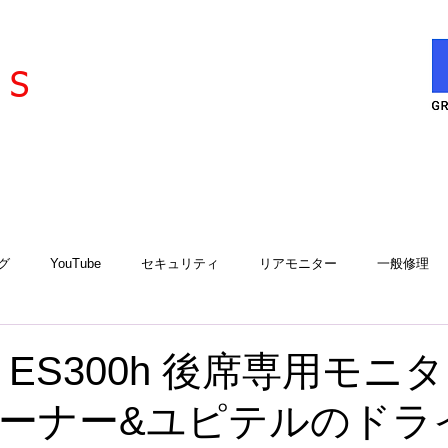
l
ervice
S
グ
YouTube
セキュリティ
リアモニター
一般修理
エアコン
エアコンサービスステーション
用品取付
工
ES300h 後席専用モニ
ーナー&ユピテルのドラ
アルゴスD1
iCELL
故障診断