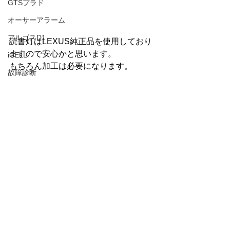
GTSプラド
オーサーアラーム
アルゴスD1
読書灯はLEXUS純正品を使用しており
ますので安心かと思います。
iCELL
もちろん加工は必要になります。
故障診断