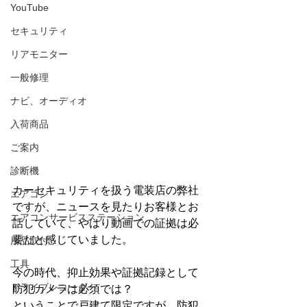
YouTube
セキュリティ
リアモニター
一般修理
ナビ、オーディオ
入荷商品
ご案内
診断機
カーセキュリティを扱う電装店の弊社
エアコン
ですが、ニュースを見たりお客様とお
エアコンサービスステーション
話していて、やはり動画での証拠は必
要だと感じていました。
用品取付
工具
今の時代、抑止効果や証拠記録として
ドライブレコーダー
防犯カメラは必須では？
ということで戸建て限定ですが、防犯