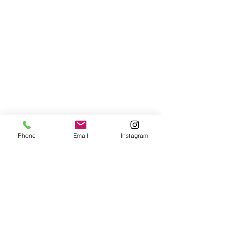
Phone
Email
Instagram
Comments
Write a comment...
【iCELL】駐車監視用バッ
【iCELL】駐
テリー B12APとユピテル
テリーをVOXY