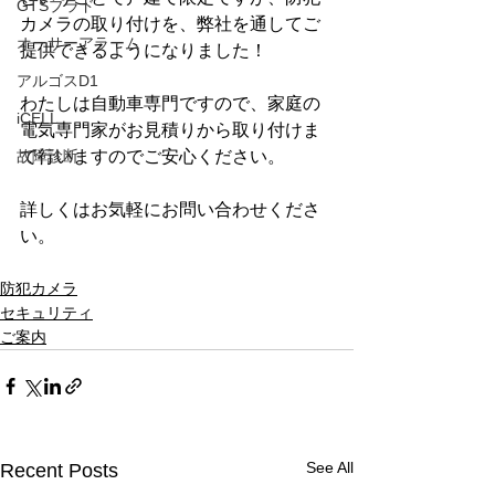
GTSプラド
カメラの取り付けを、弊社を通してご
オーサーアラーム
提供できるようになりました！
アルゴスD1
わたしは自動車専門ですので、家庭の
iCELL
電気専門家がお見積りから取り付けま
で行いますのでご安心ください。
故障診断
詳しくはお気軽にお問い合わせくださ
い。
防犯カメラ
セキュリティ
ご案内
See All
Recent Posts