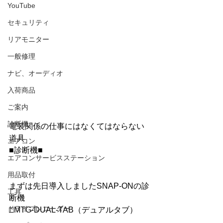
YouTube
セキュリティ
リアモニター
一般修理
ナビ、オーディオ
入荷商品
ご案内
診断機
電装関係の仕事にはなくてはならない
道具
エアコン
■診断機■
エアコンサービスステーション
用品取付
まずは先日導入しましたSNAP-ONの診
工具
断機
ドライブレコーダー
□MTG-DUAL-TAB（デュアルタブ）