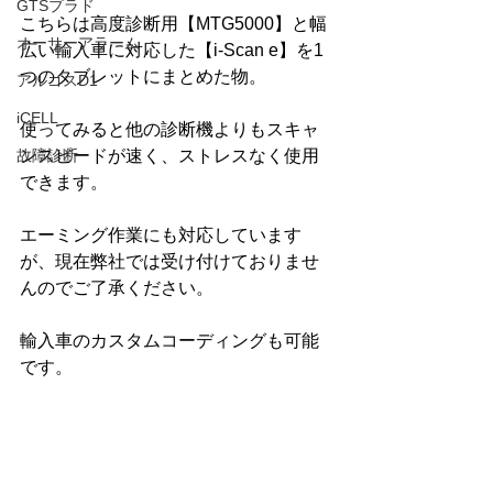
GTSプラド
こちらは高度診断用【MTG5000】と幅
オーサーアラーム
広い輸入車に対応した【i-Scan e】を1
つのタブレットにまとめた物。
アルゴスD1
iCELL
使ってみると他の診断機よりもスキャ
ンスピードが速く、ストレスなく使用
故障診断
できます。
エーミング作業にも対応しています
が、現在弊社では受け付けておりませ
んのでご了承ください。
輸入車のカスタムコーディングも可能
です。