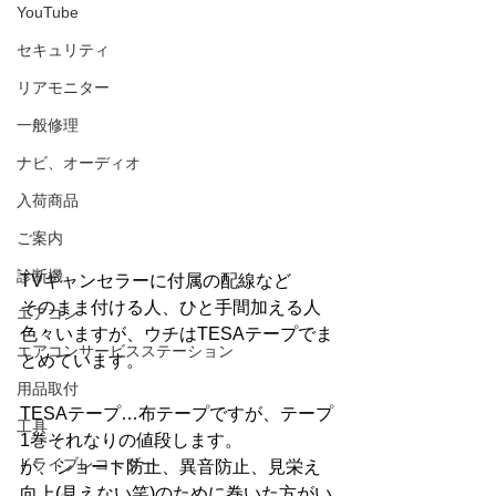
YouTube
セキュリティ
リアモニター
一般修理
ナビ、オーディオ
入荷商品
ご案内
診断機
TVキャンセラーに付属の配線など
そのまま付ける人、ひと手間加える人
エアコン
色々いますが、ウチはTESAテープでま
エアコンサービスステーション
とめています。
用品取付
TESAテープ…布テープですが、テープ
工具
1巻それなりの値段します。
ドライブレコーダー
が、ショート防止、異音防止、見栄え
向上(見えない笑)のために巻いた方がい