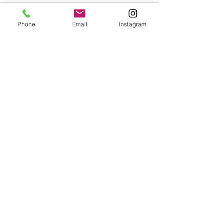
Comments
Phone
Email
Instagram
Write a comment...
見えない箇所の配線処理
【他社作業手直
も人それぞれですね！
店選びは慎重に
⌂ 株式会社グラベルテクニカルサービス
〒
168-0074
東京都杉並区上高井戸2-8-29