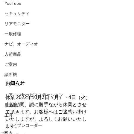
YouTube
セキュリティ
リアモニター
一般修理
ナビ、オーディオ
入荷商品
ご案内
診断機
お知らせ
エアコン
エアコンサービスステーション
休業 2022年10月3日（月）・4日（火）
上記期間、誠に勝手ながら休業とさせ
用品取付
て頂きます。お客様へはご迷惑お掛け
工具
いたしますが、よろしくお願いいたし
ドライブレコーダー
ます。
ご案内