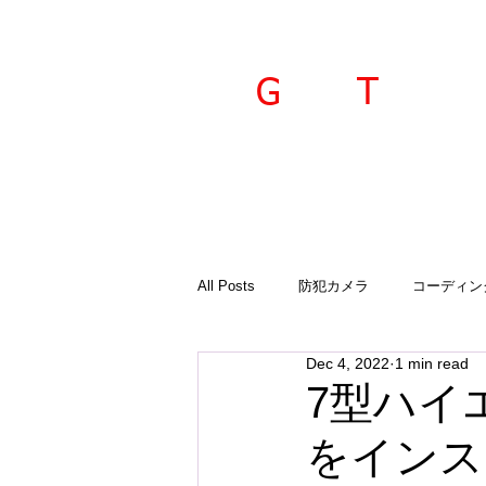
ravel
echnica
G
T
All Posts
防犯カメラ
コーディン
Dec 4, 2022
1 min read
入荷商品
ご案内
診断機
7型ハイ
をインス
GTSプラド
オーサーアラーム