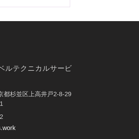
ド最強セキュリティ
LA2取付 byオーサーアラ
ラベルテクニカルサービ
東京都杉並区上高井戸2-8-29
1
2
s.work