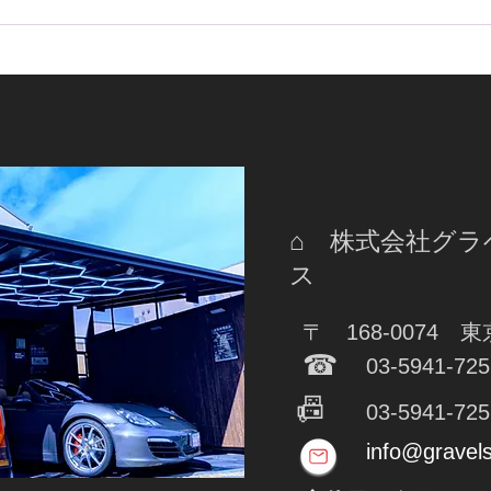
30ヴェルファイアＨＶにもオ
プラ
ーサーアラームのIGLAを！
IG
ーム
⌂ 株式会社グ
ス
〒 168-0074 
☎
03-5941-725
📠
03-5941-725
info@gravel