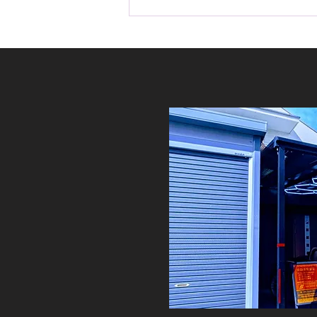
ハイエース S-GL アルパイン
BIG-X メカレスモデル&バッ
クモニター&ETC2.0