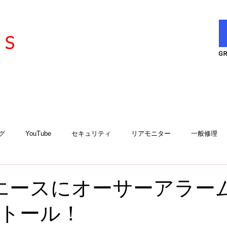
l
ervice
S
グ
YouTube
セキュリティ
リアモニター
一般修理
エアコン
エアコンサービスステーション
用品取付
工
エースにオーサーアラーム
トール！
アルゴスD1
iCELL
故障診断