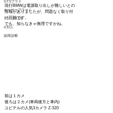
GTSプラド
現行BMWは電源取り出しが難しいとの
オーサーアラーム
情報がありましたが、問題なく取り付
け可能です。
アルゴスD1
でも、知らなきゃ無理ですかね。
iCELL
故障診断
前は１カメ
後ろは２カメ(車両後方と車内)
ユピテルの人気3カメラ Z-320