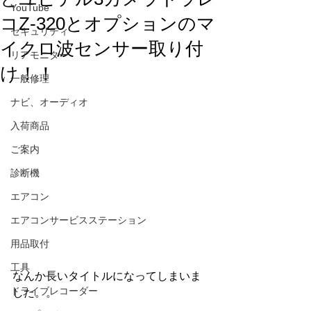
YouTube
コZ-320とオプションのマ
セキュリティ
イクロ波センサー取り付
リアモニター
け！！
一般修理
ナビ、オーディオ
入荷商品
ご案内
診断機
エアコン
エアコンサービスステーション
用品取付
工具
なんか長いタイトルになってしまいま
ドライブレコーダー
した。。