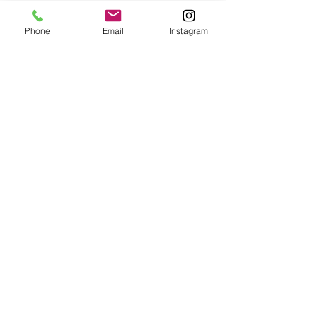
Comments
Phone
Email
Instagram
Write a comment...
見えない箇所の配線処理
【他社作業手直
も人それぞれですね！
店選びは慎重に
⌂ 株式会社グラベルテクニカルサービス
〒
168-0074
東京都杉並区上高井戸2-8-29