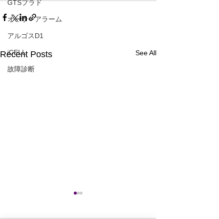
GTSプラド
オーサーアラーム
アルゴスD1
iCELL
See All
Recent Posts
故障診断