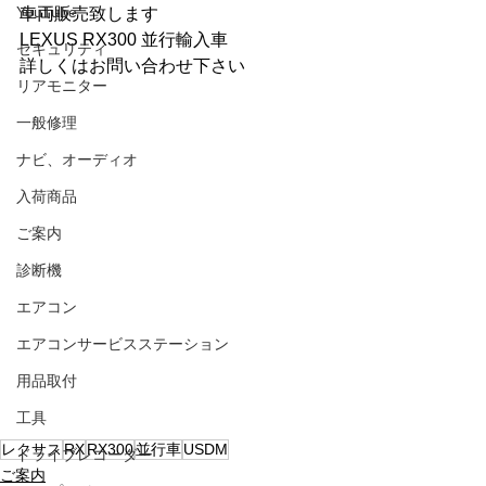
YouTube
車両販売致します
LEXUS RX300 並行輸入車
セキュリティ
詳しくはお問い合わせ下さい
リアモニター
一般修理
ナビ、オーディオ
入荷商品
ご案内
診断機
エアコン
エアコンサービスステーション
用品取付
工具
レクサス
RX
RX300
並行車
USDM
ドライブレコーダー
ご案内