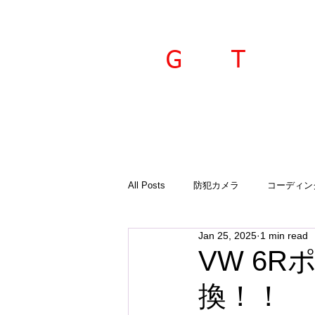
ravel
echnica
G
T
All Posts
防犯カメラ
コーディン
Jan 25, 2025
1 min read
入荷商品
ご案内
診断機
VW 6
換！！
GTSプラド
オーサーアラーム