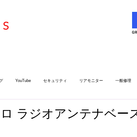
l
ervice
S
グ
YouTube
セキュリティ
リアモニター
一般修理
エアコン
エアコンサービスステーション
用品取付
工
Rポロ ラジオアンテナベー
アルゴスD1
iCELL
故障診断