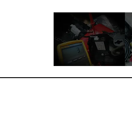
ravel
echnica
G
T