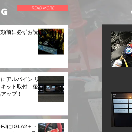
READ MORE
OG
依頼前に必ずお読
にアルパイン リ
ンキット取付｜後
幅アップ！
JにIGLA2＋・