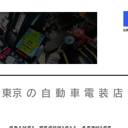
l
ervice
S
​東京の自動車電装店