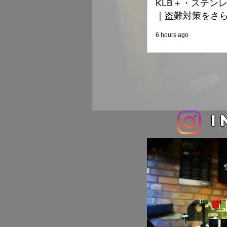
KLB＋・ステン
｜盗難対策をさ
6 hours ago
I