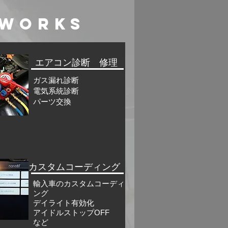
WORKS
エアコン診断 修理
ガス漏れ診断
電気系統診断
​パーツ交換
カスタムコーディング
輸入車のカスタムコーディ
ング
デイライト有効化
アイドルストップOFF
​など