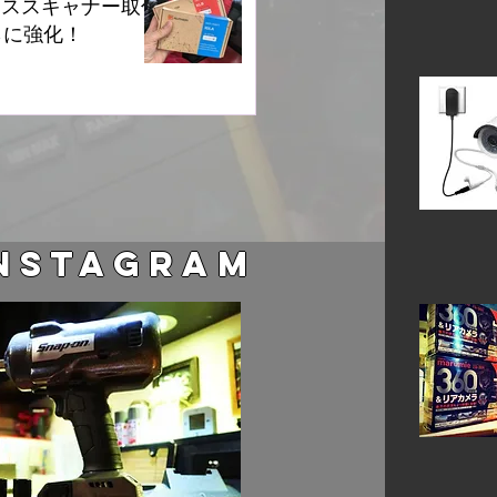
レススキャナー取付
らに強化！
NSTAGRAM