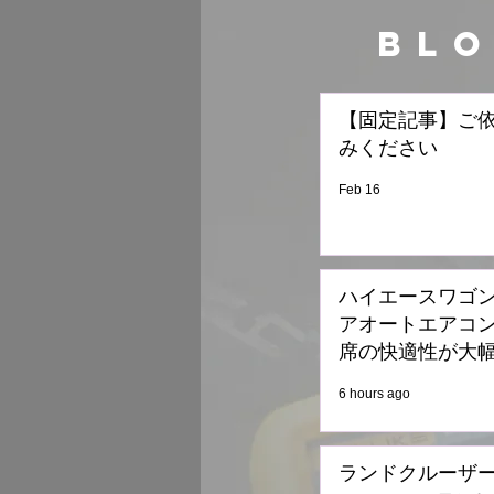
BL
【固定記事】ご
みください
Feb 16
ハイエースワゴン
アオートエアコ
席の快適性が大
6 hours ago
ランドクルーザーF