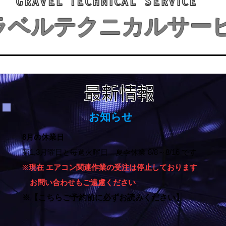
GRAVEL TECHNICAL SERVICE
ラベルテクニカルサー
最新情報
​お知らせ
8月の休業日
第1,3月曜日と毎週火曜日 夏季休業 8/8～8/16 です
※
現在 エアコン関連作業の受注は停止しております
お問い合わせもご遠慮ください
※【こちらご予約前に必ずお読みください】