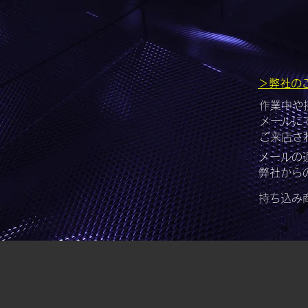
＞弊社の
作業中や
メールに
ご来店さ
​メール
​弊社か
​持ち込