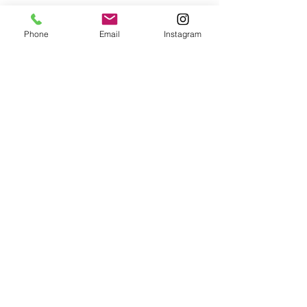
Phone
Email
Instagram
Comments
Write a comment...
【オーサーアラーム】
【オーサーアラ
IGLA2＋と【ユピテル】
ルファードにデ
ドライブレコーダーをヴ
モビライザーIG
ェルファイアに取り付
り付け！
け！！