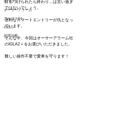
GTSプラド
目をつけられたら終わり…は言い過ぎ
ではないでしょう。
オーサーアラーム
アルゴスD1
便利なスマートエントリーが仇となっ
ています。
iCELL
故障診断
そんな中、今回はオーサーアラーム社
のIGLA2＋をお選びいただきました。
難しい操作不要で愛車を守ります！