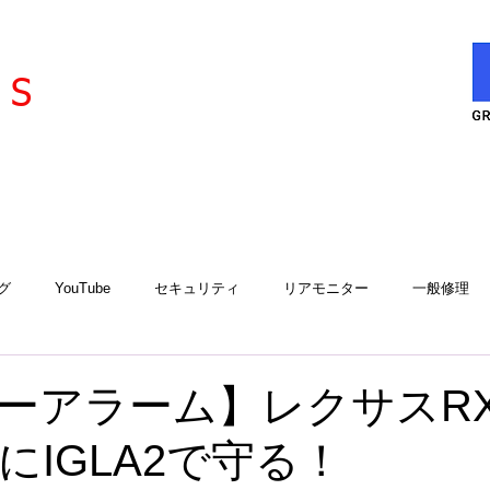
l
ervice
S
グ
YouTube
セキュリティ
リアモニター
一般修理
エアコン
エアコンサービスステーション
用品取付
工
ーアラーム】レクサスR
にIGLA2で守る！
アルゴスD1
iCELL
故障診断