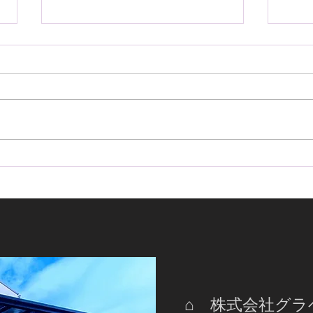
GDJ150プラド オーサーア
20
ラームのイグラとステンレス
ザー
スキャナーをお取り付け
イン
ステ
ずに!
⌂ 株式会社グ