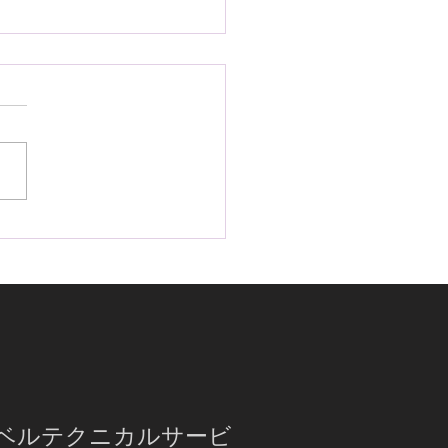
22年モデルのランドクルー
プラドにIGLA2とKLBを
ストール！高級感のある
ンレススキャナーも忘れ
!
ラベルテクニカルサービ