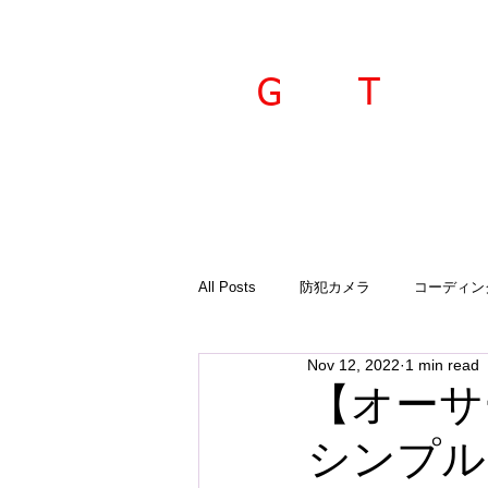
ravel
echnica
G
T
All Posts
防犯カメラ
コーディン
Nov 12, 2022
1 min read
入荷商品
ご案内
診断機
【オーサ
シンプル
GTSプラド
オーサーアラーム