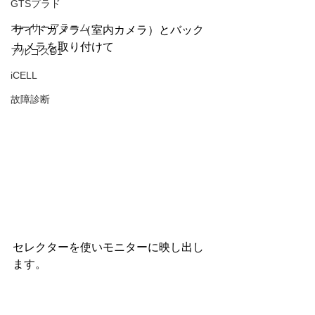
GTSプラド
オーサーアラーム
サイドカメラ（室内カメラ）とバック
カメラを取り付けて
アルゴスD1
iCELL
故障診断
セレクターを使いモニターに映し出し
ます。