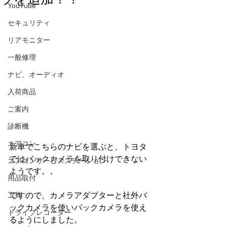
YouTube
セキュリティ
リアモニター
一般修理
ナビ、オーディオ
入荷商品
ご案内
診断機
エアコン
新車でこちらのナビを選ぶと、トヨタ
ではバックカメラを取り付けできない
エアコンサービスステーション
ようです。。
用品取付
ですので、カメラアダプターと社外バ
工具
ックカメラを使いバックカメラを使え
ドライブレコーダー
るようにしました。