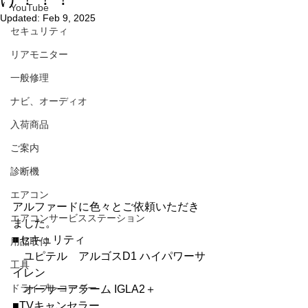
YouTube
Updated:
Feb 9, 2025
セキュリティ
リアモニター
一般修理
ナビ、オーディオ
入荷商品
ご案内
診断機
エアコン
アルファードに色々とご依頼いただき
エアコンサービスステーション
ました。
■セキュリティ
用品取付
　ユピテル　アルゴスD1 ハイパワーサ
工具
イレン
ドライブレコーダー
　オーサーアラーム IGLA2＋
■TVキャンセラー