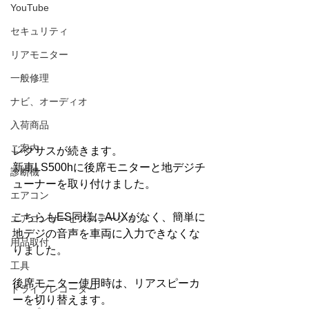
YouTube
セキュリティ
リアモニター
一般修理
ナビ、オーディオ
入荷商品
ご案内
レクサスが続きます。
新車LS500hに後席モニターと地デジチ
診断機
ューナーを取り付けました。
エアコン
こちらもES同様にAUXがなく、簡単に
エアコンサービスステーション
地デジの音声を車両に入力できなくな
用品取付
りました。
工具
後席モニター使用時は、リアスピーカ
ドライブレコーダー
ーを切り替えます。