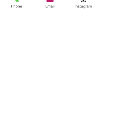
Phone
Email
Instagram
Comments
Write a comment...
レクサス ES300h 後席専
新型クラウンク
用モニター&地デジチュー
バーでもCD聴
ナー&ユピテルのドライブ
ね？ DVDも観
レコーダー取り付け
ね？？