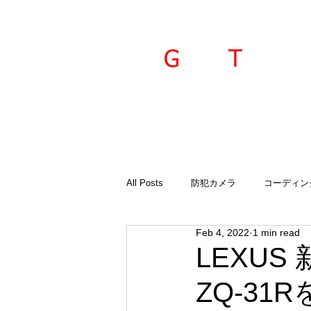
ravel
echnica
G
T
All Posts
防犯カメラ
コーディン
Feb 4, 2022
1 min read
入荷商品
ご案内
診断機
LEXU
ZQ-31
GTSプラド
オーサーアラーム