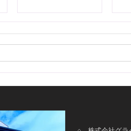
ハイエースワゴンにアルパイ
ラン
ン リアオートエアコンキット
＋・
取付｜後席の快適性が大幅ア
ャナ
ップ！
に強
⌂ 株式会社グ