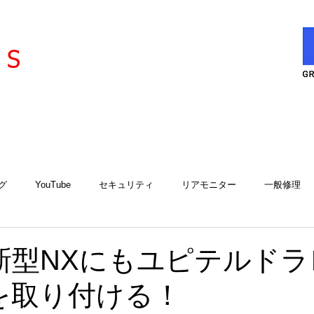
l
ervice
S
グ
YouTube
セキュリティ
リアモニター
一般修理
エアコン
エアコンサービスステーション
用品取付
工
S 新型NXにもユピテルド
Rを取り付ける！
アルゴスD1
iCELL
故障診断