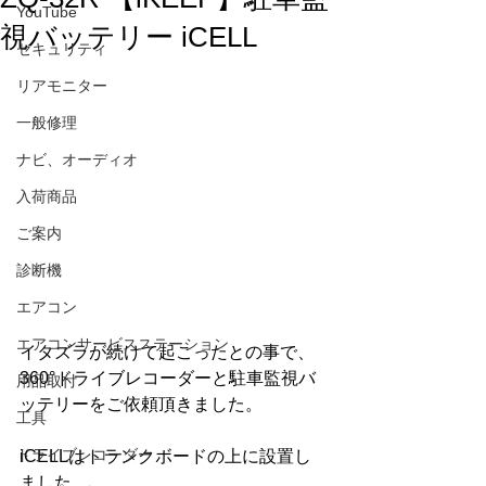
YouTube
視バッテリー iCELL
セキュリティ
リアモニター
一般修理
ナビ、オーディオ
入荷商品
ご案内
診断機
エアコン
エアコンサービスステーション
イタズラが続けて起こったとの事で、
360°ドライブレコーダーと駐車監視バ
用品取付
ッテリーをご依頼頂きました。
工具
ドライブレコーダー
iCELLはトランクボードの上に設置し
ました。