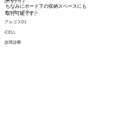
GTSプラド
ちなみにボード下の収納スペースにも
オーサーアラーム
取付可能です。
アルゴスD1
iCELL
故障診断