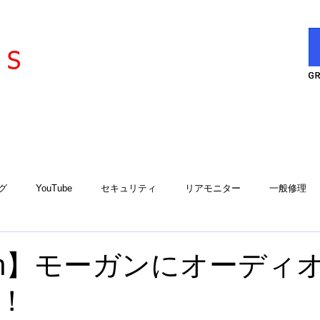
l
ervice
S
グ
YouTube
セキュリティ
リアモニター
一般修理
エアコン
エアコンサービスステーション
用品取付
工
gan】モーガンにオーディ
！
アルゴスD1
iCELL
故障診断