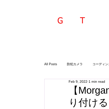
ravel
echnica
G
T
All Posts
防犯カメラ
コーディン
Feb 9, 2022
1 min read
入荷商品
ご案内
診断機
【Mor
り付ける
GTSプラド
オーサーアラーム