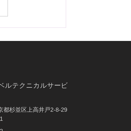
22年モデルのランドクルー
プラドにIGLA2とKLBを
ストール！高級感のある
ンレススキャナーも忘れ
!
ラベルテクニカルサービ
東京都杉並区上高井戸2-8-29
1