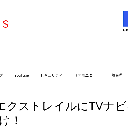
l
ervice
S
グ
YouTube
セキュリティ
リアモニター
一般修理
エアコン
エアコンサービスステーション
用品取付
工
型エクストレイルにTVナ
け！
アルゴスD1
iCELL
故障診断