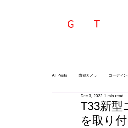
ravel
echnica
G
T
All Posts
防犯カメラ
コーディン
Dec 3, 2022
1 min read
入荷商品
ご案内
診断機
T33新
を取り付
GTSプラド
オーサーアラーム