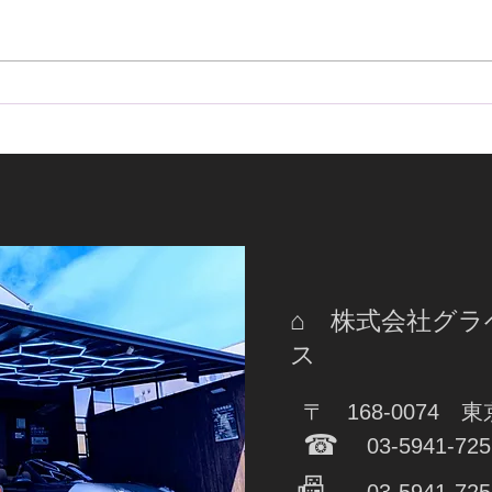
日野 8tユニックにナビ取り
20
付け！
ザー
イン
ステ
ずに!
⌂ 株式会社グ
ス
〒 168-0074 
☎
03-5941-725
📠