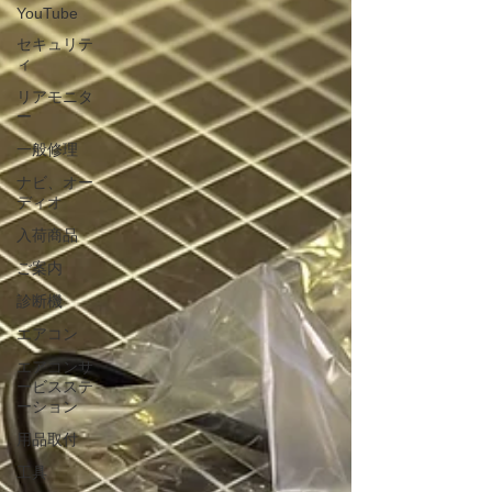
YouTube
セキュリテ
ィ
リアモニタ
ー
一般修理
ナビ、オー
ディオ
入荷商品
ご案内
診断機
エアコン
エアコンサ
ービスステ
ーション
用品取付
工具