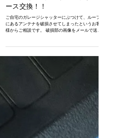
VW 6Rポロ ラジオアンテナベ
ース交換！！
ご自宅のガレージシャッターにぶつけて、ルーフ
にあるアンテナを破損させてしまったというお客
様からご相談です。 破損部の画像をメールで送っ
て頂き、部品を調べてお見積り後に、交換作業
GO！の指示を頂きました。 車内側から固定されて
いるのでB、Cピラーを外してルーフを半分落とし
交換...