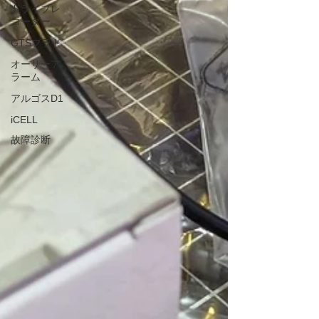
ドライブレ
コーダー
GTSプラド
オーサーア
ラーム
アルゴスD1
iCELL
故障診断