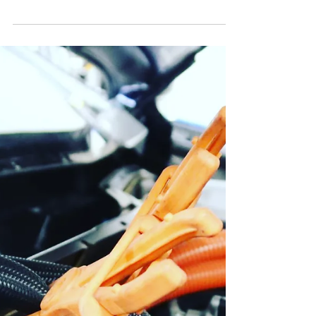
GRAVEL
Mar 15, 2022
1 min read
エアコン添加剤の実力は？！
SUNOCO 【AC EFFECTER】
驚きの結果をご覧ください。
日中は暖かくなり、冷房を使うことも増えてきま
したね。 本日は時間が出来たので、弊社サービス
カーにエアコン添加剤を注入してみました。 まず
は施工前 頻繁にガスクリーニングをやっているの
で効きは全く問題ございません。 冷え冷えで
す！！ では施工後はどうでしょう？...