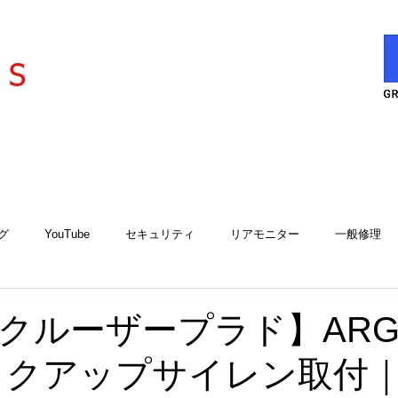
l
ervice
S
グ
YouTube
セキュリティ
リアモニター
一般修理
エアコン
エアコンサービスステーション
用品取付
工
クルーザープラド】ARG
ックアップサイレン取付
アルゴスD1
iCELL
故障診断