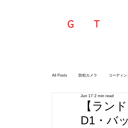
ravel
echnica
G
T
All Posts
防犯カメラ
コーディン
Jun 17
2 min read
入荷商品
ご案内
診断機
【ランド
D1・バ
GTSプラド
オーサーアラーム